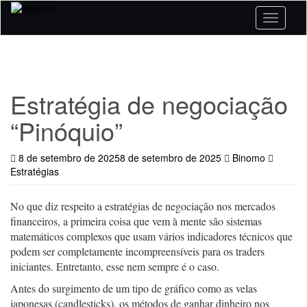
Skip
Toggle n
to
main
content
Estratégia de negociação
“Pinóquio”
8 de setembro de 2025
8 de setembro de 2025
Binomo
Estratégias
No que diz respeito a estratégias de negociação nos mercados
financeiros, a primeira coisa que vem à mente são sistemas
matemáticos complexos que usam vários indicadores técnicos que
podem ser completamente incompreensíveis para os traders
iniciantes. Entretanto, esse nem sempre é o caso.
Antes do surgimento de um tipo de gráfico como as velas
japonesas (candlesticks), os métodos de ganhar dinheiro nos