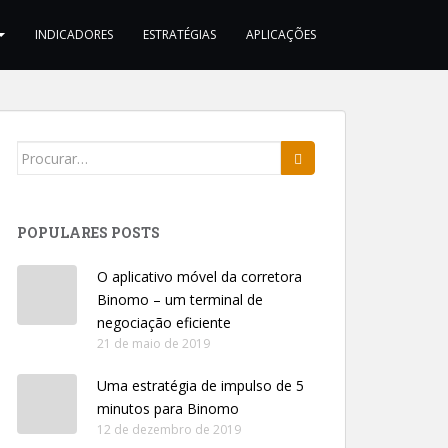
INDICADORES
ESTRATÉGIAS
APLICAÇÕES
Search
for:
POPULARES POSTS
O aplicativo móvel da corretora
Binomo – um terminal de
negociação eficiente
21 de maio de 2019
Uma estratégia de impulso de 5
minutos para Binomo
12 de dezembro de 2019