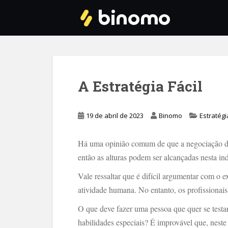
S
k
i
p
t
o
m
A Estratégia Fácil
a
i
n
19 de abril de 2023
Binomo
Estratégi
c
o
Há uma opinião comum de que a negociação dev
n
então as alturas podem ser alcançadas nesta ind
t
e
Vale ressaltar que é difícil argumentar com o e
n
atividade humana. No entanto, os profissionai
t
O que deve fazer uma pessoa que quer se test
habilidades especiais? É improvável que, neste 