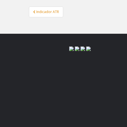
Navegação
Indicador ATR
de
Post