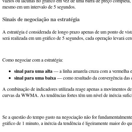
vazios ou lacunas no gráfico em vez de uma barra de preço completa, 
mesmo em um intervalo de 5 segundos.
Sinais de negociação na estratégia
A estratégia é considerada de longo prazo apenas de um ponto de vist
será realizada em um gráfico de 5 segundos, cada operação levará cerc
Como negociar com a estratégia:
sinal para uma alta
— a linha amarela cruza com a vermelha e
sinal para uma baixa
— como resultado da convergência das c
A combinação de indicadores utilizada reage apenas a movimentos de t
curvas da WWMA. As tendências fortes têm um nível de inércia sufic
Se a questão do tempo gasto na negociação não for fundamentalmente 
gráfico de 1 minuto, a inércia da tendência é ligeiramente maior do 