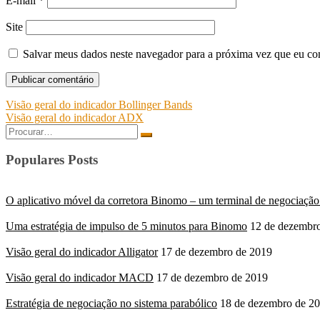
E-mail
*
Site
Salvar meus dados neste navegador para a próxima vez que eu co
Navegação
Visão geral do indicador Bollinger Bands
Visão geral do indicador ADX
de
Search
Post
for:
Populares Posts
O aplicativo móvel da corretora Binomo – um terminal de negociação 
Uma estratégia de impulso de 5 minutos para Binomo
12 de dezembr
Visão geral do indicador Alligator
17 de dezembro de 2019
Visão geral do indicador MACD
17 de dezembro de 2019
Estratégia de negociação no sistema parabólico
18 de dezembro de 2