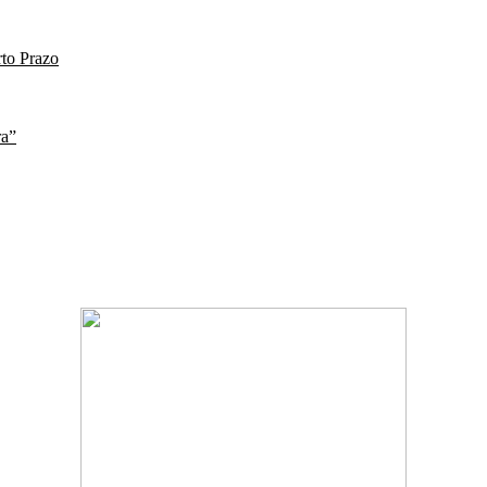
to Prazo
ra”