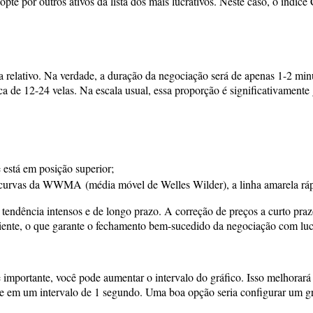
opte por outros ativos da lista dos mais lucrativos. Neste caso, o índi
a relativo. Na verdade, a duração da negociação será de apenas 1-2 mi
a de 12-24 velas. Na escala usual, essa proporção é significativamente
 está em posição superior;
urvas da WWMA (média móvel de Welles Wilder), a linha amarela rápida
endência intensos e de longo prazo. A correção de preços a curto praz
iente, o que garante o fechamento bem-sucedido da negociação com luc
importante, você pode aumentar o intervalo do gráfico. Isso melhorará 
que em um intervalo de 1 segundo. Uma boa opção seria configurar um g